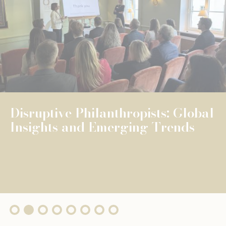
NEWS
UNIVERSELLE BILDUNG
UNIVERSELLE BILDUNG
The Fondation de Luxembourg
surpasses €100 million in total
grants, wi...