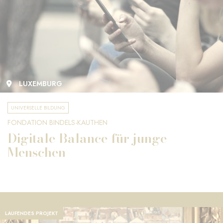
LUXEMBURG
UNIVERSELLE BILDUNG
FONDATION BINDELS-KAUTHEN
Digitale Balance für junge
Menschen
LAUFENDES PROJEKT