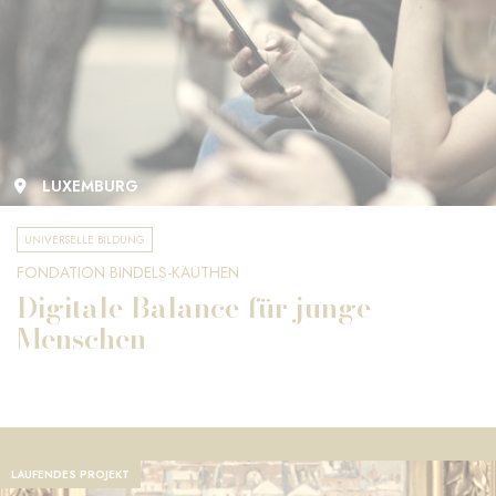
LUXEMBURG
UNIVERSELLE BILDUNG
FONDATION BINDELS-KAUTHEN
Digitale Balance für junge
Menschen
LAUFENDES PROJEKT