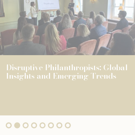
NEWS
UNIVERSELLE BILDUNG
UNIVERSELLE BILDUNG
The Fondation de Luxembourg
surpasses €100 million in total
grants, wi...