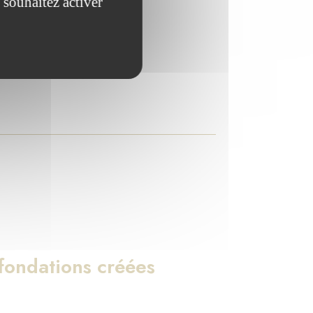
 souhaitez activer
ndations qu'elle abrite.
ondations créées