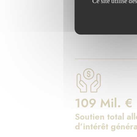
Les chiff
Ce site utilise d
Depuis 17 ans, la Fondati
109 Mil. €
Soutien total al
d’intérêt généra