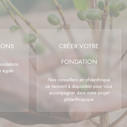
IONS
CRÉER VOTRE
FONDATION
fondations
e égide
Nos conseillers en philanthropie
se tiennent à disposition pour vous
accompagner dans votre projet
philanthropique