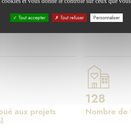
res clés
es cookies et vous donne le contrôle sur ceux que vous
Tout accepter
Tout refuser
Personnaliser
on de Luxembourg agit pour le bien commun à travers les fo
128
loué aux projets
Nombre de f
l