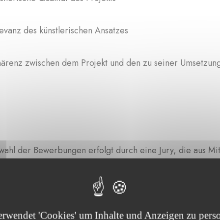
evanz des künstlerischen Ansatzes
ärenz zwischen dem Projekt und den zu seiner Umsetzung
wahl der Bewerbungen erfolgt durch eine Jury, die aus Mi
rs besteht. Ihre Aufgabe ist es, jede Bewerbung hinsichtli
tungsausschuss der Spuerkeess Foundation jene Bewerbun
ngskriterien eine finanzielle Unterstützung erhalten sollen
erwendet 'Cookies' um Inhalte und Anzeigen zu perso