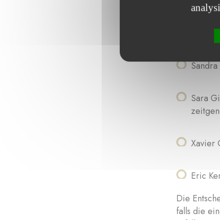
Die Jury se
analys
Paul Di
Sandra 
Sara Gi
zeitgen
Xavier 
Eric Ke
Die Entsche
falls die e