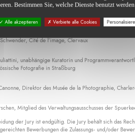
tzt sich wie folgt zusammen:
ieren. Bestimmen Sie, welche Dienste benutzt werden
 Felice, unabhängiger Kurator, Präsident von EMOP
Alle akzeptieren
Verbiete alle Cookies
Personalisier
Schwender, Cité de l’image, Clervaux
uliattini, unabhängige Kuratorin und Programmverantwor
össische Fotografie in Straßburg
Canonne, Direktor des Musée de la Photographie, Charler
rschen, Mitglied des Verwaltungsausschusses der Spuerke
idung der Jury ist endgültig. Die Jury behält sich das Re
ingereichten Bewerbungen die Zulassungs- und/oder Bewert