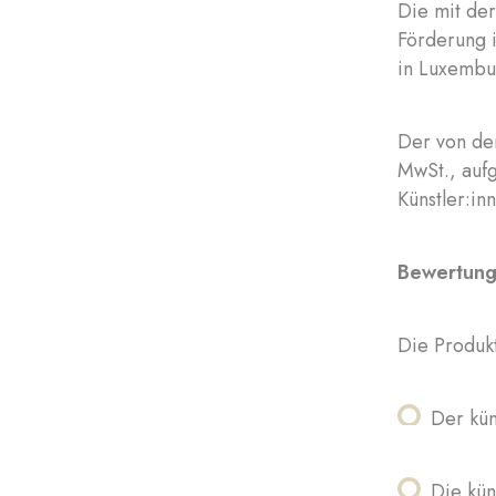
Die mit de
Förderung i
in Luxembu
Der von der
MwSt., aufg
Künstler:in
Bewertungs
Die Produkt
Der kü
Die kün