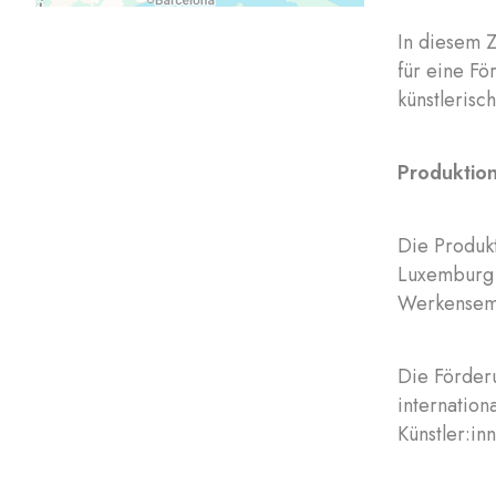
In diesem 
für eine Fö
künstlerisc
Produktion
Die Produkt
Luxemburg a
Werkensemb
Die Förderu
internation
Künstler:in