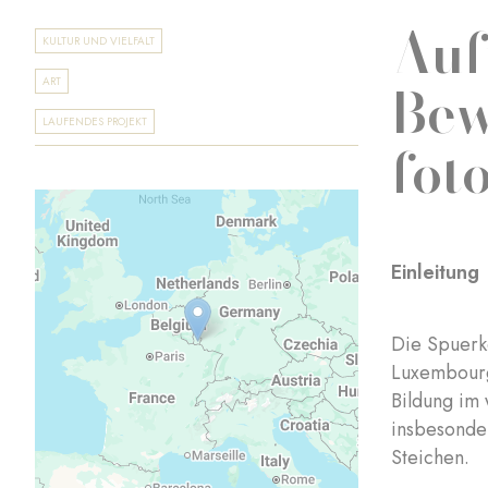
Auf
KULTUR UND VIELFALT
Bew
ART
LAUFENDES PROJEKT
fot
Einleitung
Die Spuerk
Luxembourg 
Bildung im 
insbesonde
Steichen.