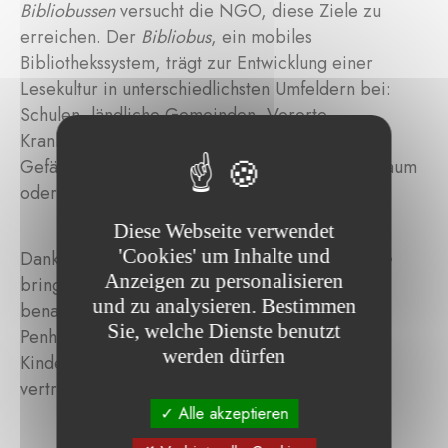
Bibliobussen
versucht die NGO, diese Ziele zu
erreichen. Der
Bibliobus
, ein mobiles
Bibliothekssystem, trägt zur Entwicklung einer
Lesekultur in unterschiedlichsten Umfeldern bei:
Schulen, ländliche Gemeinden, Vororte,
Krankenhäuser, Waisenhäuser, Fabriken und
Gefängnisse. Er bringt Bücher dorthin, wo sie kaum
oder gar nicht vorhanden sind.
Diese Webseite verwendet
'Cookies' um Inhalte und
Dank der Unterstützung der
Fondation Mosaïque
Anzeigen zu personalisieren
bringt ein zehnter
Bibliobus
Bücher in die
und zu analysieren. Bestimmen
benachteiligten Dörfer und Vororte von Phnom
Sie, welche Dienste benutzt
Penh. Diese mobile Bibliothek ermöglicht es
werden dürfen
Kindern, Bücher kennenzulernen, sich mit ihnen
vertraut zu machen und sie sich anzueignen.
Alle akzeptieren