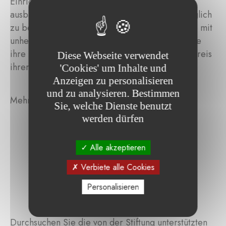
Einrichtung ihre Arbeit fortsetzen und weiter
ausbauen, um Kinder und ihre Familien bestmöglich
zu begleiten. Zudem erhalten junge Erwachsene mit
unheilbaren Krankheiten Unterstützung, damit sie
ihre letzten Lebensmomente in Würde und im Kreis
Diese Webseite verwendet
ihrer Liebsten verbringen können.
'Cookies' um Inhalte und
Anzeigen zu personalisieren
und zu analysieren. Bestimmen
Mehr Infos unter :
https://kinderhospiz.de/
Sie, welche Dienste benutzt
werden dürfen
Alle akzeptieren
Verbiete alle Cookies
Personalisieren
Durchsuchen Sie die von der Stiftung unterstützten