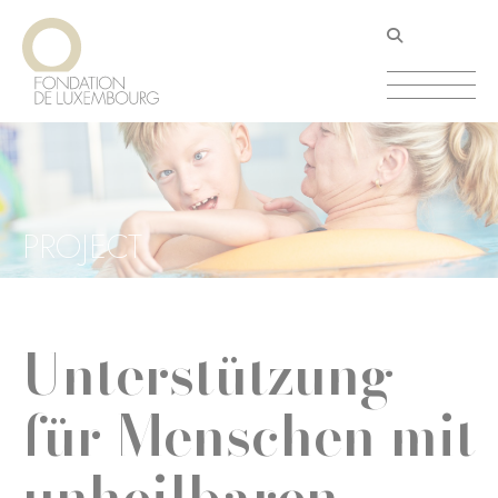
Direkt
Cookie-Einstellungen
zum
Inhalt
PROJECT
Unterstützung
für Menschen mit
unheilbaren