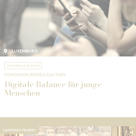
LUXEMBURG
UNIVERSELLE BILDUNG
FONDATION BINDELS-KAUTHEN
Digitale Balance für junge
Menschen
LAUFENDES PROJEKT