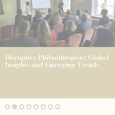
NEWS
UNIVERSELLE BILDUNG
UNIVERSELLE BILDUNG
The Fondation de Luxembourg
surpasses €100 million in total
grants, wi...