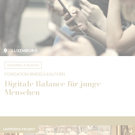
LUXEMBURG
UNIVERSELLE BILDUNG
FONDATION BINDELS-KAUTHEN
Digitale Balance für junge
Menschen
LAUFENDES PROJEKT