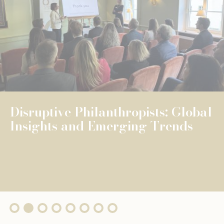
NEWS
UNIVERSELLE BILDUNG
UNIVERSELLE BILDUNG
The Fondation de Luxembourg
surpasses €100 million in total
grants, wi...