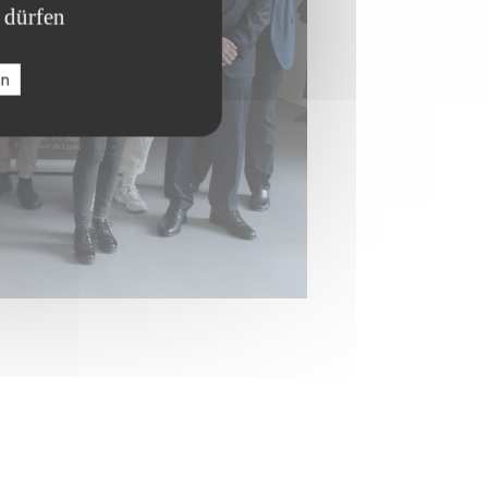
 dürfen
en