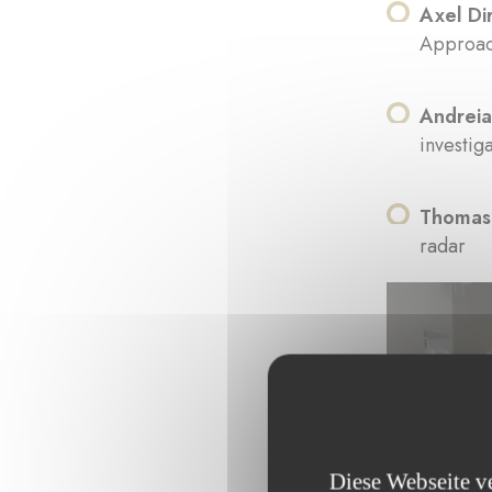
Axel Di
Approa
Andreia
investig
Thomas
radar
Diese Webseite v