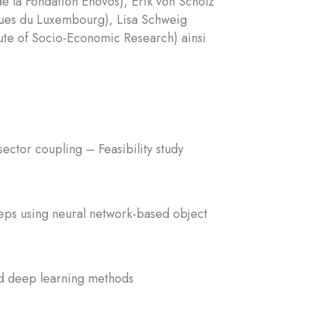
de la Fondation Enovos), Erik von Scholz
ques du Luxembourg), Lisa Schweig
tute of Socio-Economic Research) ainsi
ector coupling – Feasibility study
teps using neural network-based object
ed deep learning methods