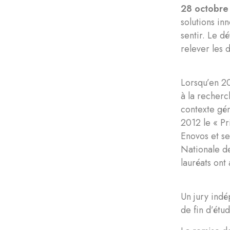
28 octobre
solutions in
sentir. Le d
relever les d
Lorsqu’en 20
à la recherc
contexte gén
2012 le « Pr
Enovos et se
Nationale de
lauréats ont
Un jury ind
de fin d’étud