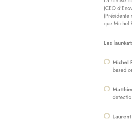
La remise de
(CEO d’Enov
(Présidente 
que Michel P
Les lauréat
Michel 
based on
Matthie
detectio
Laurent