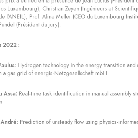
s prix a eu lieu en la présence de Jean Lucius (Président 
os Luxembourg), Christian Zeyen (Ingénieurs et Scientifi
de l’ANEIL), Prof. Aline Muller (CEO du Luxembourg Insti
undel (Président du jury).
s 2022 :
Paulus:
Hydrogen technology in the energy transition and s
 a gas grid of energis-Netzgesellschaft mbH
u Assa:
Real-time task identification in manual assembly s
n
 André:
Prediction of unsteady flow using physics-inform