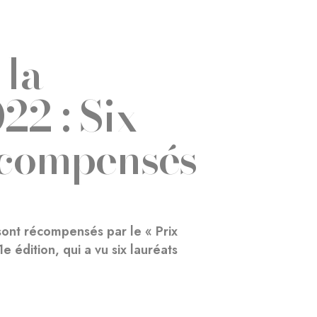
 la
22 : Six
écompensés
sont récompensés par le « Prix
 édition, qui a vu six lauréats