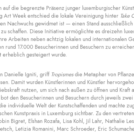
n auf die begrenzte Präsenz junger luxemburgischer Künst
 Art Week entschied die lokale Vereinigung hinter
Take O
hen Nachwuchs gewidmet ist — einen Stand ausschließlich 
u schaffen. Diese Initiative ermöglichte es dreizehn lux
ihre Arbeiten neben achtzig lokalen und internationalen G
on rund 17.000 Besucherinnen und Besuchern zu erreichen
t erheblich gesteigert wurde.
n Danielle Igniti, griff
Tropismes
die Metapher von Pflanze
sen. Damit wurden Künstlerinnen und Künstler hervorgeho
iebskraft nutzen, um sich nach außen zu öffnen und Kraft
g bot den Besucherinnen und Besuchern durch jeweils zwe
 die individuelle Welt der Kunstschaffenden und machte zug
schen Kunstpraxis in Luxemburg sichtbar. Zu den vertreten
bin Bigret, Elshan Rozafa, Lisa Kohl, Jil Lahr, Nathalie L
tsch, Letizia Romanini, Marc Schroeder, Eric Schumach