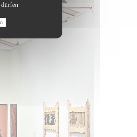
 dürfen
en