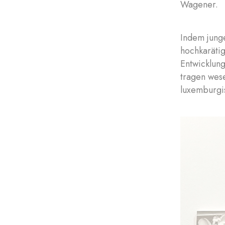
Wagener.
Indem junge
hochkarätig
Entwicklung
tragen wes
luxemburgi