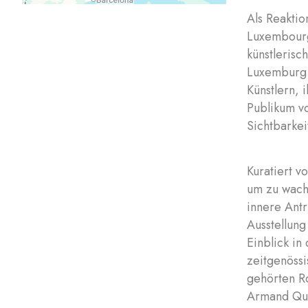
Als Reaktio
Luxembourg
künstlerisc
Luxemburg z
Künstlern, 
Publikum v
Sichtbarkei
Kuratiert vo
um zu wach
innere Antr
Ausstellun
Einblick in
zeitgenössi
gehörten Ro
Armand Que