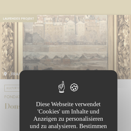
LAUFENDES PROJEKT
FRANKREICH
KULTUR UND VIELFALT
FONDATION LA MARCK
Dons au musée Carnavalet
Diese Webseite verwendet
'Cookies' um Inhalte und
Anzeigen zu personalisieren
und zu analysieren. Bestimmen