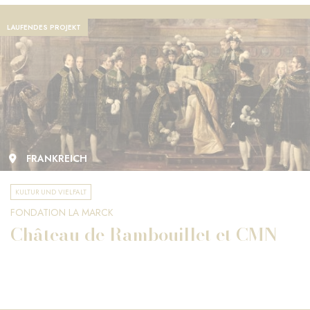
LAUFENDES PROJEKT
FRANKREICH
KULTUR UND VIELFALT
FONDATION LA MARCK
Château de Rambouillet et CMN