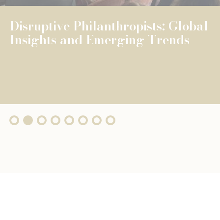
The Fondation de Luxembourg
surpasses €100 million in total
grants, wi...