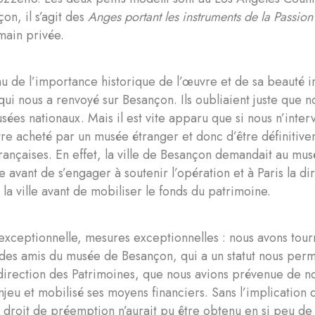
çon, il s’agit des
Anges portant les instruments de la Passion
main privée.
 de l’importance historique de l’œuvre et de sa beauté int
qui nous a renvoyé sur Besançon. Ils oubliaient juste que 
sées nationaux. Mais il est vite apparu que si nous n’inter
être acheté par un musée étranger et donc d’être définitiv
rançaises. En effet, la ville de Besançon demandait au mus
 avant de s’engager à soutenir l’opération et à Paris la di
 la ville avant de mobiliser le fonds du patrimoine.
 exceptionnelle, mesures exceptionnelles : nous avons tourné
es amis du musée de Besançon, qui a un statut nous perm
a direction des Patrimoines, que nous avions prévenue de 
njeu et mobilisé ses moyens financiers. Sans l’implication 
e droit de préemption n’aurait pu être obtenu en si peu de t