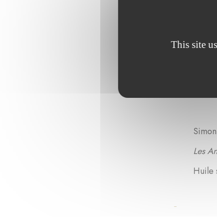
This site u
Simon Vo
Les Anges 
Huile sur 