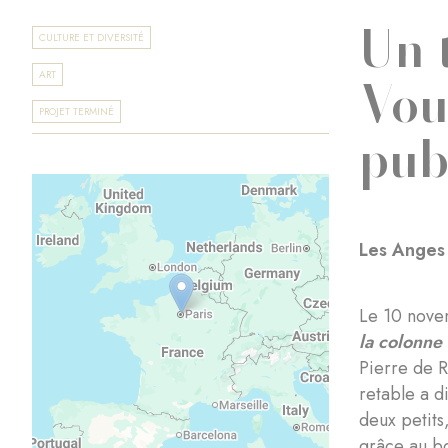
Un 
CULTURE ET DIVERSITÉ
Vou
ART
PROJET TERMINÉ
pub
Les Anges 
Le 10 nove
la colonne 
Pierre de R
retable a d
deux petits
grâce au bo