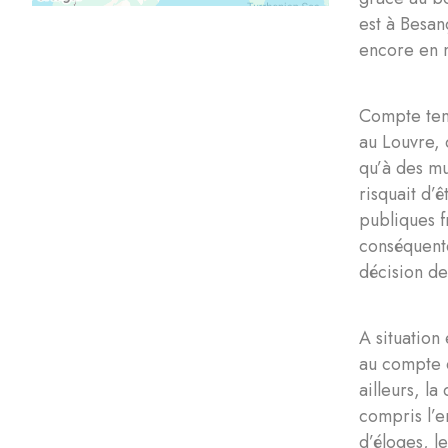
est à Besan
encore en 
Compte tenu
au Louvre, 
qu’à des mu
risquait d’
publiques f
conséquente
décision de
A situation
au compte d
ailleurs, l
compris l’e
d’éloges, l