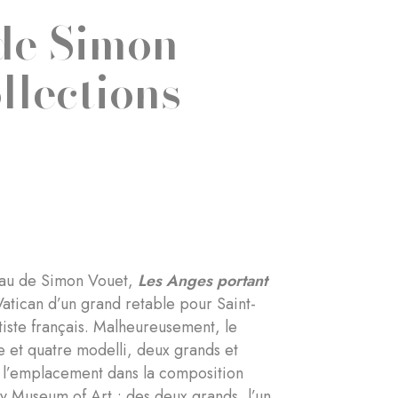
 de Simon
llections
leau de Simon Vouet,
Les Anges portant
atican d’un grand retable pour Saint-
iste français. Malheureusement, le
le et quatre modelli, deux grands et
er l’emplacement dans la composition
y Museum of Art ; des deux grands, l’un