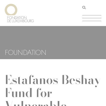
Aller
Panneau de gestion des cookies
au
contenu
principal
FOUNDATION
Estafanos Beshay
Fund for
Vulnerable