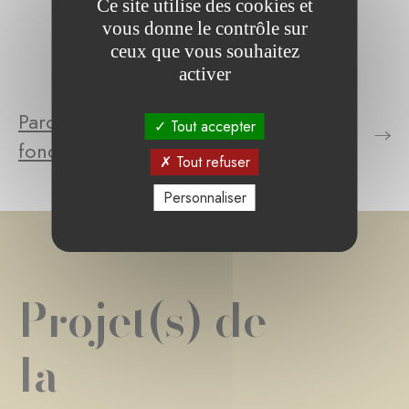
Ce site utilise des cookies et
vous donne le contrôle sur
ceux que vous souhaitez
activer
Parcourez le(s) projet(s) de la
Tout accepter
fondation
Tout refuser
Personnaliser
Projet(s) de
la