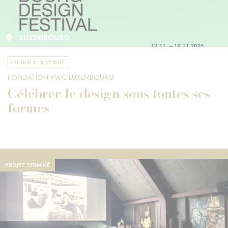
LUXEMBOURG
CULTURE ET DIVERSITÉ
FONDATION PWC LUXEMBOURG
Célébrer le design sous toutes ses
formes
PROJET TERMINÉ