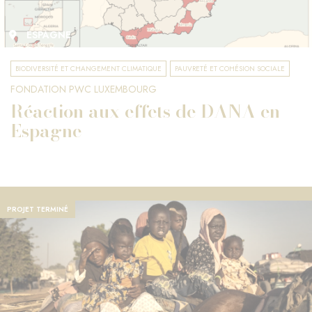
ESPAGNE
BIODIVERSITÉ ET CHANGEMENT CLIMATIQUE
PAUVRETÉ ET COHÉSION SOCIALE
FONDATION PWC LUXEMBOURG
Réaction aux effets de DANA en
Espagne
PROJET TERMINÉ