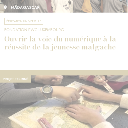
MADAGASCAR
ÉDUCATION UNIVERSELLE
FONDATION PWC LUXEMBOURG
Ouvrir la voie du numérique à la
réussite de la jeunesse malgache
PROJET TERMINÉ