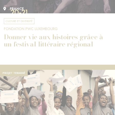
FRANCE
CULTURE ET DIVERSITÉ
FONDATION PWC LUXEMBOURG
Donner vie aux histoires grâce à
un festival littéraire régional
PROJET TERMINÉ