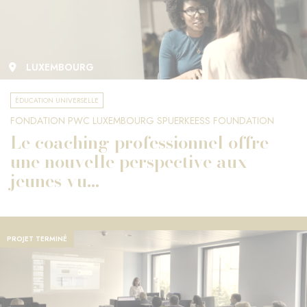
LUXEMBOURG
ÉDUCATION UNIVERSELLE
FONDATION PWC LUXEMBOURG SPUERKEESS FOUNDATION
Le coaching professionnel offre
une nouvelle perspective aux
jeunes vu...
PROJET TERMINÉ