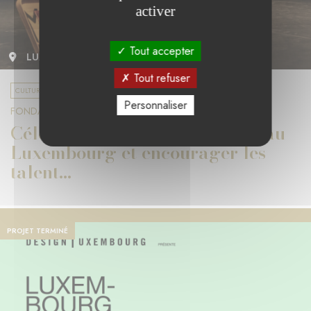
activer
Tout accepter
LUXEMBOURG
Tout refuser
CULTURE ET DIVERSITÉ
Personnaliser
FONDATION PWC LUXEMBOURG
Célébrer l'histoire de la danse au
Luxembourg et encourager les
talent...
PROJET TERMINÉ