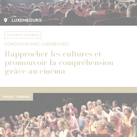
LUXEMBOURG
CULTURE ET DIVERSITÉ
FONDATION PWC LUXEMBOURG
Rapprocher les cultures et
promouvoir la compréhension
grâce au cinéma
PROJET TERMINÉ