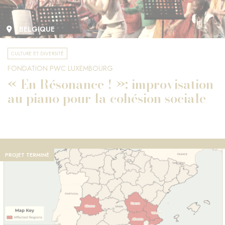
BELGIQUE
CULTURE ET DIVERSITÉ
FONDATION PWC LUXEMBOURG
« En Résonance ! »: improvisation
au piano pour la cohésion sociale
PROJET TERMINÉ