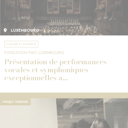
LUXEMBOURG
CULTURE ET DIVERSITÉ
FONDATION PWC LUXEMBOURG
Présentation de performances
vocales et symphoniques
exceptionnelles a...
PROJET TERMINÉ