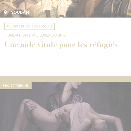
SOUDAN
PAUVRETÉ ET COHÉSION SOCIALE
FONDATION PWC LUXEMBOURG
Une aide vitale pour les réfugiés
PROJET TERMINÉ