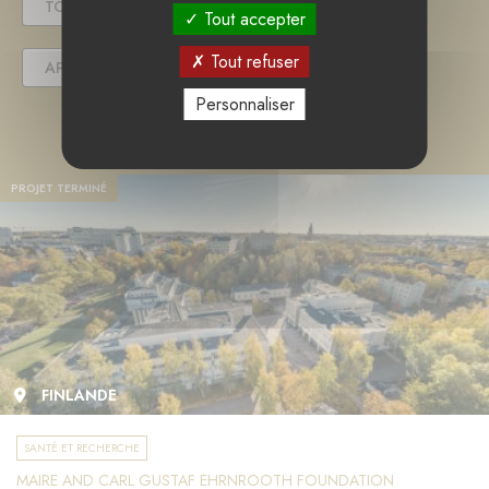
TOUS
EN COURS
TERMINÉ
Tout accepter
Tout refuser
APPEL(S) À PROJET
Personnaliser
PROJET TERMINÉ
FINLANDE
SANTÉ ET RECHERCHE
MAIRE AND CARL GUSTAF EHRNROOTH FOUNDATION