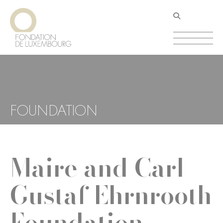
Aller
Panneau de gestion des cookies
au
contenu
principal
FOUNDATION
Maire and Carl
Gustaf Ehrnrooth
Foundation