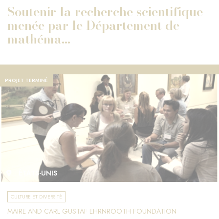
Soutenir la recherche scientifique
menée par le Département de
mathéma...
PROJET TERMINÉ
ÉTATS-UNIS
CULTURE ET DIVERSITÉ
MAIRE AND CARL GUSTAF EHRNROOTH FOUNDATION