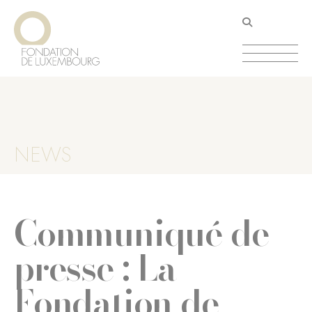
Aller
Panneau de gestion des cookies
au
contenu
principal
NEWS
Communiqué de
presse : La
Fondation de