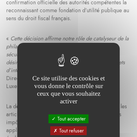
confirmation officielle des autorités compétentes la
reconnaissant comme fondation d’utilité publique au
sens du droit fiscal français.
«
Cette décision affirme notre rôle de catalyseur de la
philanthropie européenne en simplifiant et en
sécurisant l’engagement des résidents français
désireux de s’engager durablement dans des projets
d’intérêt général
», déclare Tonika Hirdman,
Directrice Générale de la Fondation de
Ce site utilise des cookies et
Luxembourg.
vous donne le contrôle sur
ceux que vous souhaitez
activer
La décision des autorités françaises s’appuie sur les
articles 200, 238 bis et 978 du Code général des
Tout accepter
impôts, qui prévoient que les avantages fiscaux
applicables aux fondations françaises peuvent
Tout refuser