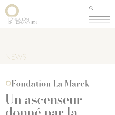
Aller
Panneau de gestion des cookies
au
contenu
principal
NEWS
Fondation La Marck
Un ascenseur
donné par la