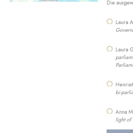
Die ausgew
Laura A
Governa
Laura G
parliam
Parliam
Henriet
bi-parl
Anna Ma
light of