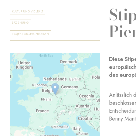
Sti
KULTUR UND VIELFALT
Pie
ERZIEHUNG
PROJEKT ABGESCHLOSSEN
Diese Stip
europäisc
des europä
Anlässlich
beschlosse
Entscheidun
Benny Manti