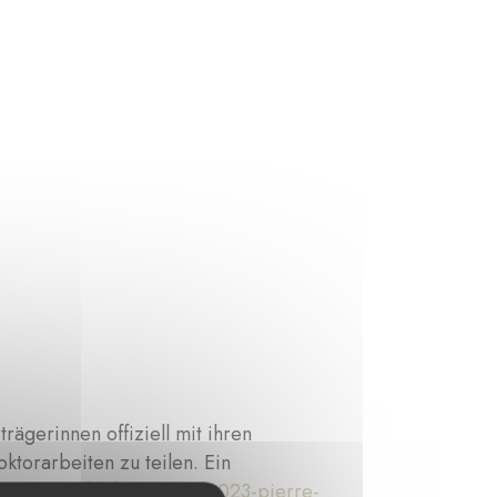
gerinnen offiziell mit ihren
ktorarbeiten zu teilen. Ein
www.uni.lu/fdef-en/news/2023-pierre-