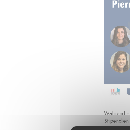
Während ei
Stipendien 
vollständig