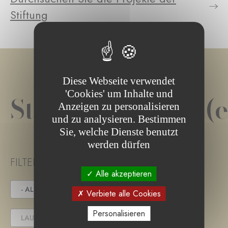
Stiftung
Diese Webseite verwendet
'Cookies' um Inhalte und
Stiftungsprojekt(e
Anzeigen zu personalisieren
und zu analysieren. Bestimmen
Sie, welche Dienste benutzt
werden dürfen
FILTER PROJECT STATUS
Alle akzeptieren
- ALLE -
IN DER AUSSCHREIBUNG
Verbiete alle Cookies
Personalisieren
LAUFENDES PROJEKT