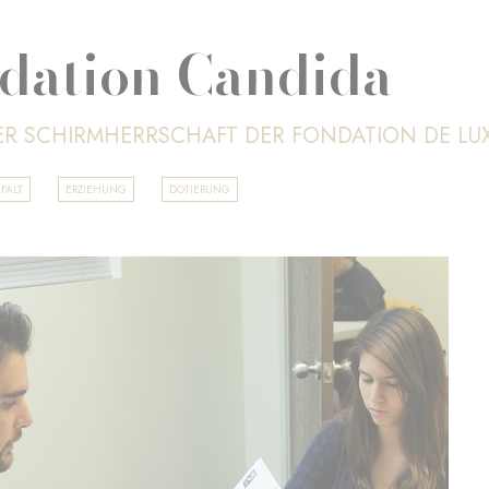
dation Candida
ER SCHIRMHERRSCHAFT DER FONDATION DE L
FALT
ERZIEHUNG
DOTIERUNG