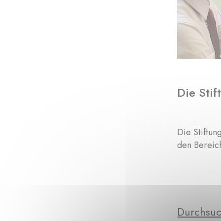
Die Stif
Die Stiftun
den Bereic
Durchsuc