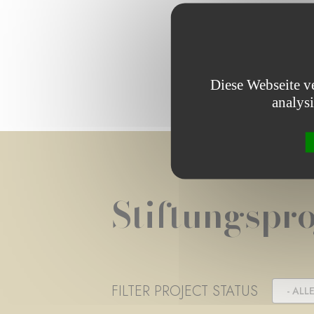
Diese Webseite v
analys
Stiftungspro
FILTER PROJECT STATUS
- ALLE