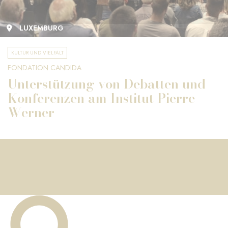
LUXEMBURG
KULTUR UND VIELFALT
FONDATION CANDIDA
Unterstützung von Debatten und
Konferenzen am Institut Pierre
Werner