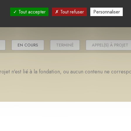
 la fondation
Tout accepter
Tout refuser
Personnaliser
EN COURS
TERMINÉ
APPEL(S) À PROJET
ojet n'est lié à la fondation, ou aucun contenu ne corresp