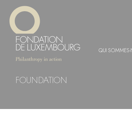
Aller
Panneau de gestion des cookies
au
contenu
principal
QUI SOMMES-
FOUNDATION