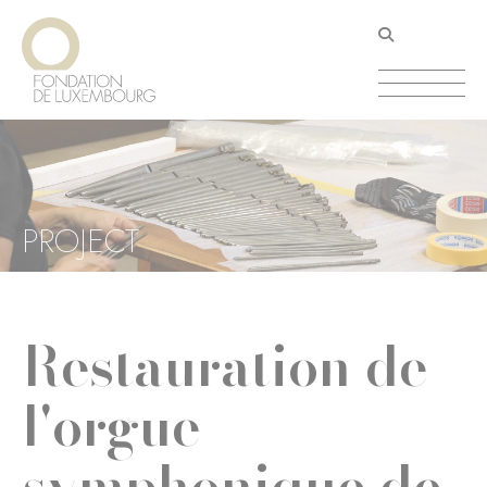
Aller
Panneau de gestion des cookies
au
contenu
principal
PROJECT
Restauration de
l'orgue
symphonique de