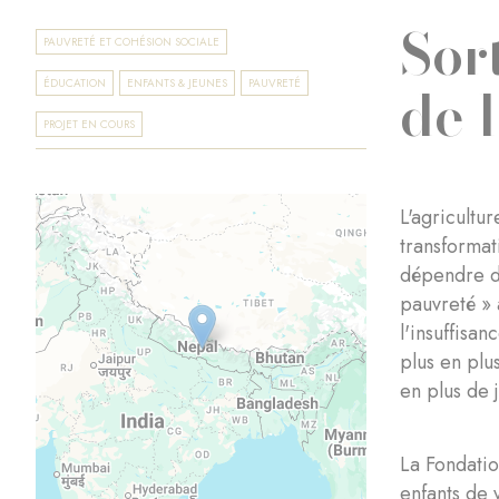
Sor
PAUVRETÉ ET COHÉSION SOCIALE
de 
ÉDUCATION
ENFANTS & JEUNES
PAUVRETÉ
PROJET EN COURS
L'agricultu
transformat
dépendre de
pauvreté » 
l'insuffisa
plus en plus
en plus de 
La Fondatio
enfants de v