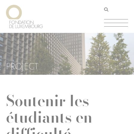
Aller
Panneau de gestion des cookies
au
contenu
principal
PROJECT
Soutenir les
étudiants en
difficulté