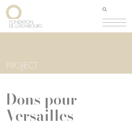
Aller
Panneau de gestion des cookies
au
contenu
principal
PROJECT
Dons pour
Versailles