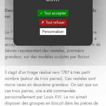
Deux biscuits de Sèvres pour l'appartement du
Tout accepter
roi
Tout refuser
Personnaliser
Le 7 novembre 2017, suite à un appel de dernière
minute des conservateurs, la fondation La Marck a
accepté de financer l'acquisition de deux biscuits de
Sèvres représentant des vestales, première
grandeur, sur des modèles sculptés par Boizot.
Il s'agit d'un tirage réalisé vers 1787 à très petit
nombre (autour de trois paires). Ces vestales sont
moins rares en deuxième grandeur. On sait que sur
ces trois paires, une a été commandée
personnellement par Louis XVI. Le roi aimait
disposer des groupes en biscuit dans les pièces de