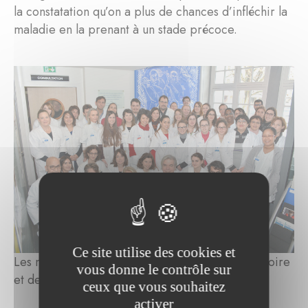
la constatation qu’on a plus de chances d’infléchir la
maladie en la prenant à un stade précoce.
Ce site utilise des cookies et
Les membres de l'équipe de l'Institut de la mémoire
vous donne le contrôle sur
et de la maladie d'Alzheimer
ceux que vous souhaitez
activer