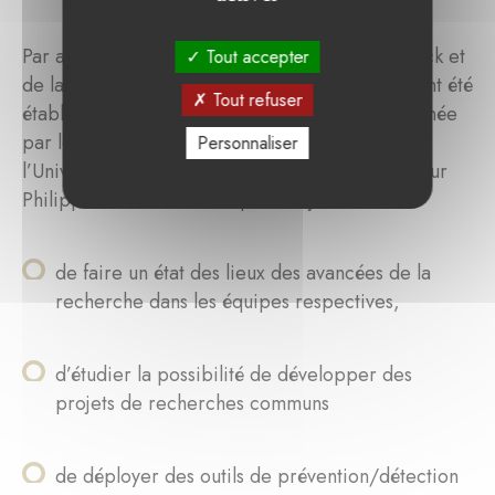
Par ailleurs, à l’initiative de la fondation La Marck et
Tout accepter
de la Fondation de Luxembourg, des contacts ont été
Tout refuser
établis entre l’équipe de la Pitié-Salpêtrière menée
par le professeur Bruno Dubois et celle de
Personnaliser
l’Université de Luxembourg menée par le docteur
Philippe Lamesch. Ils ont pour objectifs :
de faire un état des lieux des avancées de la
recherche dans les équipes respectives,
d’étudier la possibilité de développer des
projets de recherches communs
de déployer des outils de prévention/détection