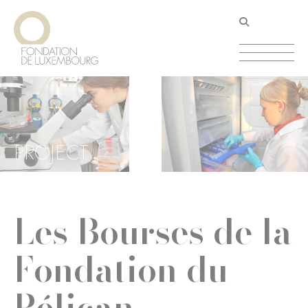
Aller
Panneau de gestion des cookies
au
contenu
principal
PROJECT
Les Bourses de la
Fondation du
Pélican