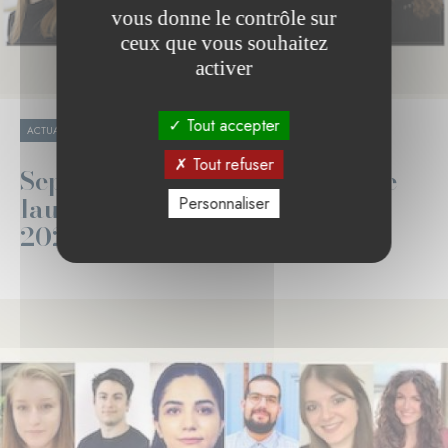
vous donne le contrôle sur
ceux que vous souhaitez
activer
Tout accepter
05.12.2023
ACTUALITÉ
SANTÉ ET RECHERCHE
Tout refuser
Sept doctorants en biomédecine
lauréats de la Bourse Pélican
Personnaliser
2023