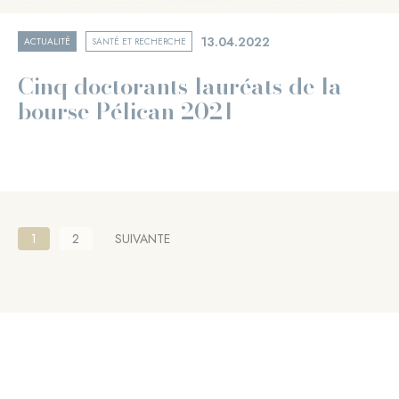
13.04.2022
ACTUALITÉ
SANTÉ ET RECHERCHE
Cinq doctorants lauréats de la
bourse Pélican 2021
Pagination
Page
1
Page
2
PAGE
SUIVANTE
courante
SUIVANTE