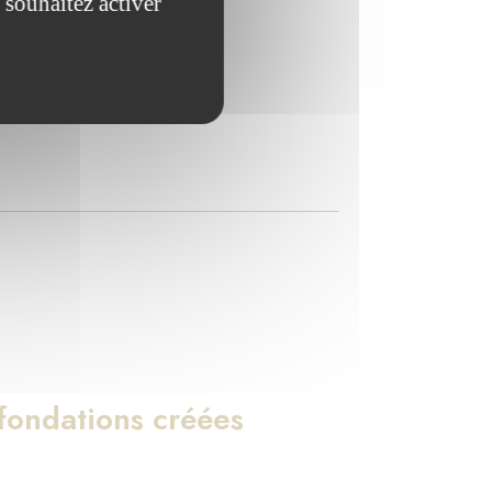
 souhaitez activer
ndations qu'elle abrite.
ondations créées