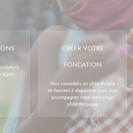
IONS
CRÉER VOTRE
FONDATION
fondations
e égide
Nos conseillers en philanthropie
se tiennent à disposition pour vous
accompagner dans votre projet
philanthropique