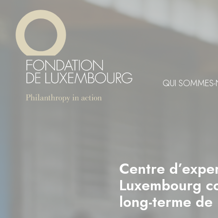
Aller
Panneau de gestion des cookies
au
contenu
principal
QUI SOMMES-
Centre d’exper
Luxembourg con
long-terme de 