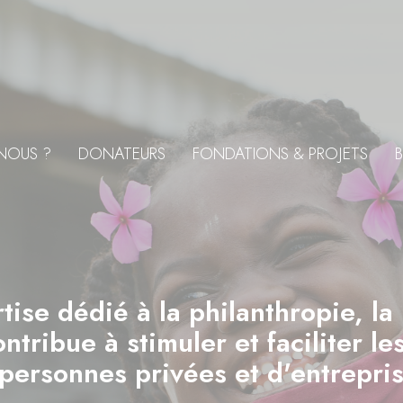
NOUS ?
DONATEURS
FONDATIONS & PROJETS
B
tise dédié à la philanthropie, la
tribue à stimuler et faciliter l
personnes privées et d'entrepris