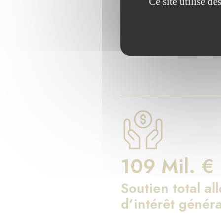
Les chiff
Ce site utilise d
Depuis 17 ans, la Fondati
109 Mil. €
Soutien total al
d’intérêt généra