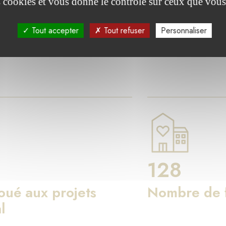
res clés
es cookies et vous donne le contrôle sur ceux que vous
Tout accepter
Tout refuser
Personnaliser
on de Luxembourg agit pour le bien commun à travers les fo
128
loué aux projets
Nombre de f
l