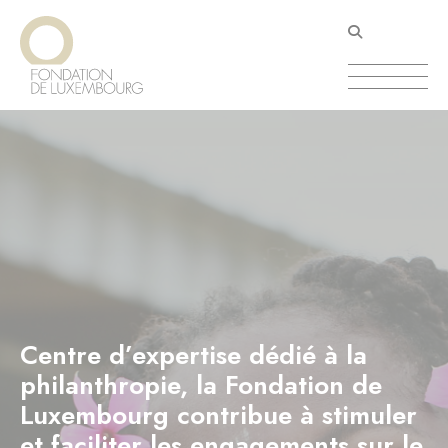
Aller
Panneau de gestion des cookies
au
contenu
principal
Centre d’expertise dédié à la
philanthropie, la Fondation de
Luxembourg contribue à stimuler
et faciliter les engagements sur le