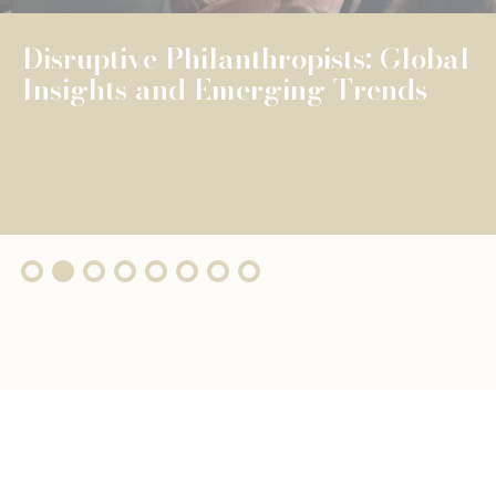
The Fondation de Luxembourg
surpasses €100 million in total
grants, wi...