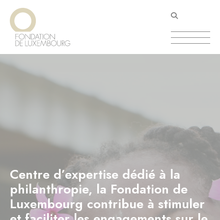
Aller
Panneau de gestion des cookies
au
contenu
principal
Centre d’expertise dédié à la
philanthropie, la Fondation de
Luxembourg contribue à stimuler
et faciliter les engagements sur le