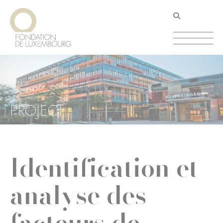
Direkt
Cookie-Einstellungen
zum
Inhalt
PROJECT
Identification et
analyse des
facteurs de