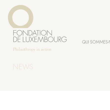
Aller
Panneau de gestion des cookies
au
contenu
principal
QUI SOMMES-
NEWS