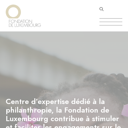
Aller
Panneau de gestion des cookies
au
contenu
principal
Centre d’expertise dédié à la
philanthropie, la Fondation de
Luxembourg contribue à stimuler
et faciliter les engagements sur le