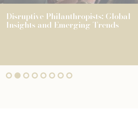
ropists: Global
The Fonda
ing Trends
surpasses €
grants, wi..