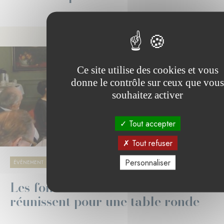
Ce site utilise des cookies et vous
donne le contrôle sur ceux que vous
souhaitez activer
Tout accepter
Tout refuser
Personnaliser
09.01.2023
ÉVÈNEMENT
SANTÉ ET RECHERCHE
Les fondations familiales se
réunissent pour une table ronde