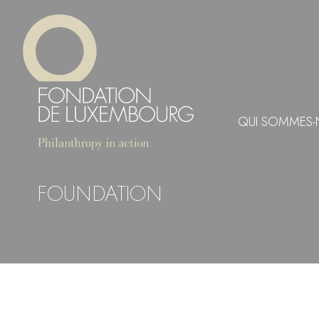
Aller
Panneau de gestion des cookies
au
contenu
principal
QUI SOMMES-
FOUNDATION