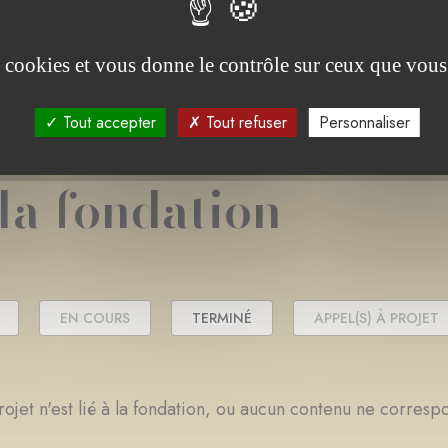
es cookies et vous donne le contrôle sur ceux que vous
Tout accepter
Tout refuser
Personnaliser
 la fondation
EN COURS
TERMINÉ
APPEL(S) À PROJET
ojet n'est lié à la fondation, ou aucun contenu ne corresp