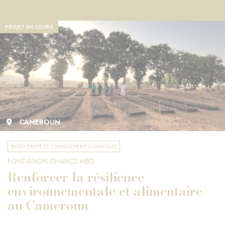
PROJET EN COURS
CAMEROUN
BIODIVERSITÉ ET CHANGEMENT CLIMATIQUE
FONDATION CHANCE MBD
Renforcer la résilience
environnementale et alimentaire
au Cameroun