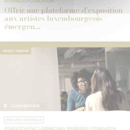
SPUERKEESS FOUNDATION
Offrir une plateforme d’exposition
aux artistes luxembourgeois
émergen...
PROJET TERMINÉ
LUXEMBOURG
ÉDUCATION UNIVERSELLE
FONDATION PWC LUXEMBOURG SPUERKEESS FOUNDATION