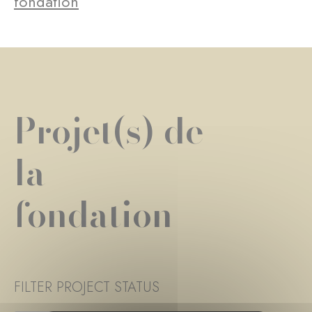
fondation
Projet(s) de
la
fondation
FILTER PROJECT STATUS