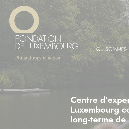
Aller
Panneau de gestion des cookies
au
contenu
principal
QUI SOMMES-
Centre d’exper
Luxembourg con
long-terme de 