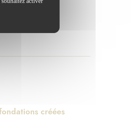
 souhaitez activer
ndations qu'elle abrite.
ondations créées