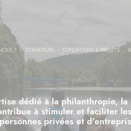
NOUS ?
DONATEURS
FONDATIONS & PROJETS
B
tise dédié à la philanthropie, la
tribue à stimuler et faciliter l
personnes privées et d'entrepris