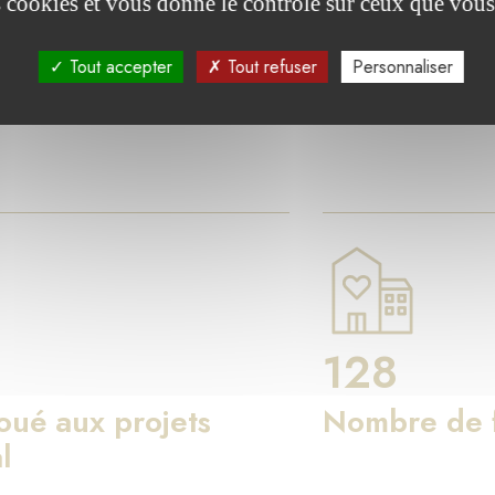
res clés
es cookies et vous donne le contrôle sur ceux que vous
Tout accepter
Tout refuser
Personnaliser
on de Luxembourg agit pour le bien commun à travers les fo
128
loué aux projets
Nombre de f
l