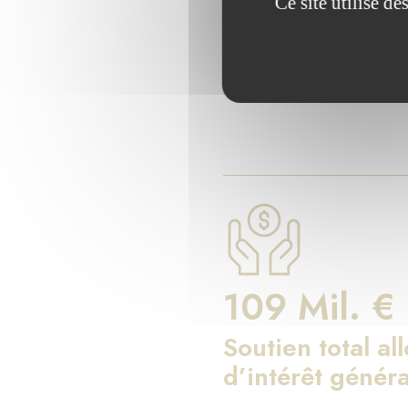
Les chiff
Ce site utilise d
Depuis 17 ans, la Fondati
109 Mil. €
Soutien total al
d’intérêt généra