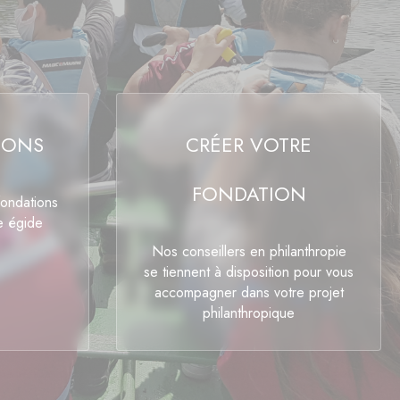
IONS
CRÉER VOTRE
FONDATION
fondations
e égide
Nos conseillers en philanthropie
se tiennent à disposition pour vous
accompagner dans votre projet
philanthropique