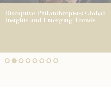
The Fondation de Luxembourg
surpasses €100 million in total
grants, wi...