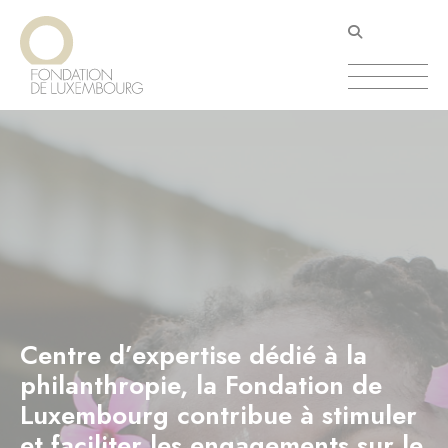
Aller
Panneau de gestion des cookies
au
contenu
principal
Centre d’expertise dédié à la
philanthropie, la Fondation de
Luxembourg contribue à stimuler
et faciliter les engagements sur le