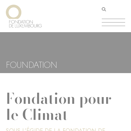
Aller
Panneau de gestion des cookies
au
contenu
principal
FOUNDATION
Fondation pour
le Climat
SOUS L'ÉGIDE DE LA FONDATION DE