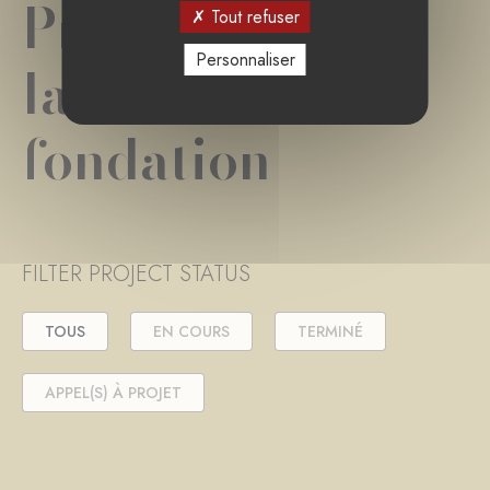
Projet(s) de
Tout refuser
Personnaliser
la
fondation
FILTER PROJECT STATUS
TOUS
EN COURS
TERMINÉ
APPEL(S) À PROJET