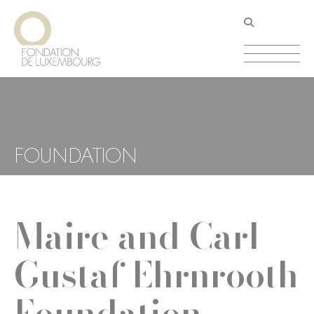
Aller
Panneau de gestion des cookies
au
contenu
principal
FOUNDATION
Maire and Carl
Gustaf Ehrnrooth
Foundation