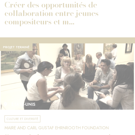
Créer des opportunités de
collaboration entre jeunes
compositeurs et m...
PROJET TERMINÉ
ÉTATS-UNIS
CULTURE ET DIVERSITÉ
MAIRE AND CARL GUSTAF EHRNROOTH FOUNDATION