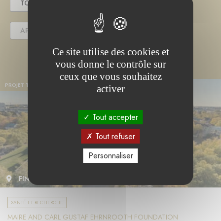
TOUS
EN COURS
TERMINÉ
APPEL(S) À PROJET
Ce site utilise des cookies et
vous donne le contrôle sur
ceux que vous souhaitez
PROJET TERMINÉ
activer
Tout accepter
Tout refuser
Personnaliser
FINLANDE
SANTÉ ET RECHERCHE
MAIRE AND CARL GUSTAF EHRNROOTH FOUNDATION