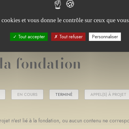
es cookies et vous donne le contrôle sur ceux que vous
Tout accepter
Tout refuser
Personnaliser
 la fondation
EN COURS
TERMINÉ
APPEL(S) À PROJET
ojet n'est lié à la fondation, ou aucun contenu ne corresp