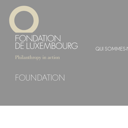
Aller
Panneau de gestion des cookies
au
contenu
principal
QUI SOMMES-
FOUNDATION