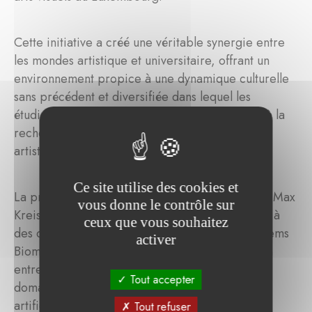
Cette initiative a créé une véritable synergie entre
les mondes artistique et universitaire, offrant un
environnement propice à une dynamique culturelle
sans précédent et diversifiée dans lequel les
étudiants et les artistes contribuent activement à la
recherche interdisciplinaire et à la production
artistique.
Ce site utilise des cookies et
La première résidence de 2024 a mis en scène Max
vous donne le contrôle sur
Kreis (né en 1990, Wiesbaden) qui s'est associé à
ceux que vous souhaitez
des chercheurs du Luxembourg Center for Systems
activer
Biomedicine (LCSB) pour explorer l'intersection
entre l'art et la science, en particulier dans les
Tout accepter
domaines des neurosciences et de l'intelligence
artificielle.
Tout refuser