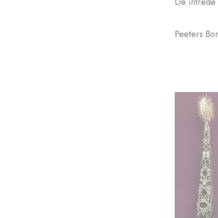
De intrede
Peeters Bon