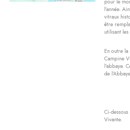
pour le mom
l’année. Ai
vitraux his
être rempla
utilisant l
En outre la
Campine Viv
l’abbaye. C
de l’Abbaye
Ci-dessous 
Vivante.