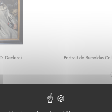
t: D. Declerck Portrait de Rumoldus Colibran
tiste inconnu),17e