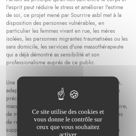
l'esprit peut réduire le stress et améliorer l'estime
de soi, ce projet mené par Sourrire asbl met à la
disposition des personnes vulnérables, en
particulier les femmes vivant en rue, les mères
isolées, les personnes migrantes traumatisées ou les
sans domicile, les services d'une massothérapeute
qui a déjà démontré as sensibilité et son
professionalisme auprès de ce public.
Une large gamme d'interventions thérapeutiques,
adaptées aux besoins des personnes en situation
précaire, est disponible. Il s'agit notamment des
massages thérapeutiques, de réflexologie plantaire,
Ce site utilise des cookies et
de méditation guidée, de pilates doux, de cercles
vous donne le contrôle sur
de relaxation et de respiration en groupe. En
ceux que vous souhaitez
supprimant l'obstacle financier à ces activités, le
activer