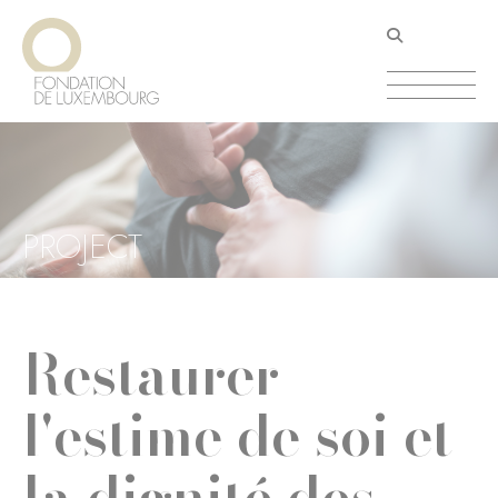
Aller
Panneau de gestion des cookies
au
contenu
principal
PROJECT
Restaurer
l'estime de soi et
la dignité des