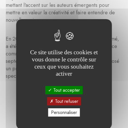
mettant l'accent sur les auteurs émergents pour
mettre en valeur la créativité et faire entendre de
nouvelles voix.
En 2025, le genre fantastique, souvent sous-estimé,
a été choisi comme thème central, avec Anne Rice
Ce site utilise des cookies et
comme autrice vedette. Organisé les 20 et 21
vous donne le contrôle sur
septembre, il a accueilli 7 000 visiteurs et proposé
ceux que vous souhaitez
un programme varié de tables rondes, de
activer
spectacles et d'ateliers.
Tout accepter
Tout refuser
Personnaliser