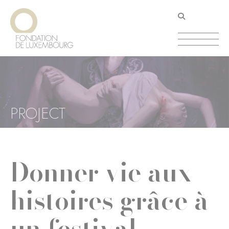
Aller
Panneau de gestion des cookies
au
contenu
principal
PROJECT
Donner vie aux
histoires grâce à
un festival