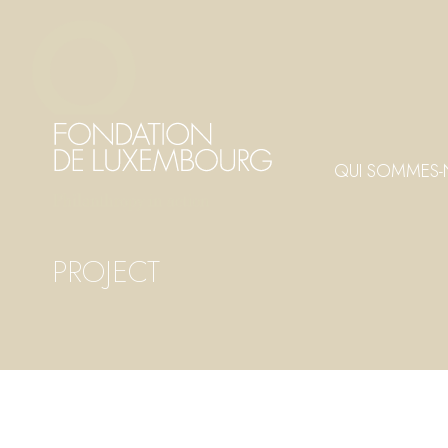
Aller
Panneau de gestion des cookies
au
contenu
principal
QUI SOMMES-
PROJECT