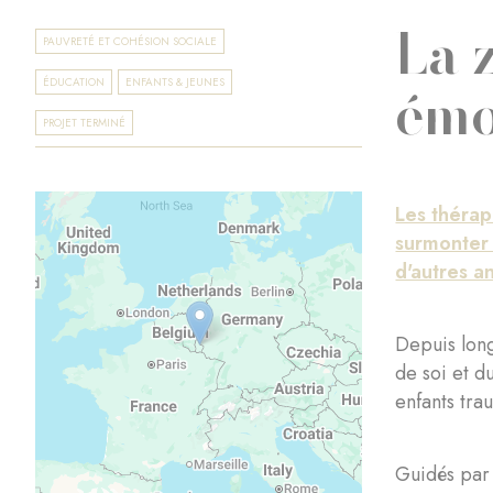
La 
PAUVRETÉ ET COHÉSION SOCIALE
émo
ÉDUCATION
ENFANTS & JEUNES
PROJET TERMINÉ
Les thérap
surmonter 
d'autres a
Depuis long
de soi et d
enfants tra
Guidés par 